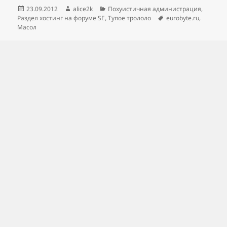
Опубликовано
Автор
Рубрики
23.09.2012
alice2k
Похуистичная администрация
,
Метки
Раздел хостинг на форуме SE
,
Тупое трололо
eurobyte.ru
,
Масол