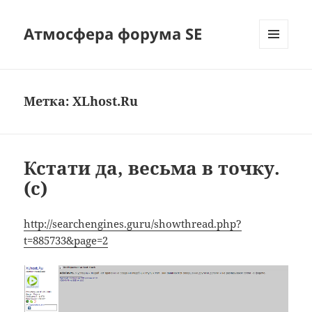
Атмосфера форума SE
МЕНЮ
И
ВИДЖЕТЫ
Метка:
XLhost.Ru
Кстати да, весьма в точку.
(с)
http://searchengines.guru/showthread.php?
t=885733&page=2