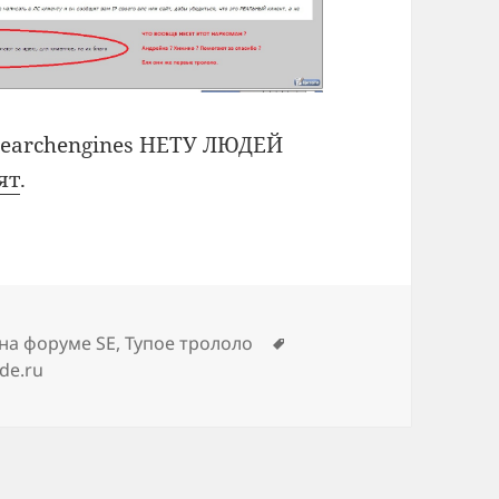
searchengines НЕТУ ЛЮДЕЙ
ят
.
Метки
 на форуме SE
,
Тупое трололо
ide.ru