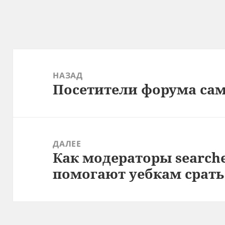
Навигация
по
НАЗАД
Посетители форума сам
записям
Предыдущая
запись:
ДАЛЕЕ
Как модераторы search
Следующая
помогают уебкам срать
запись: