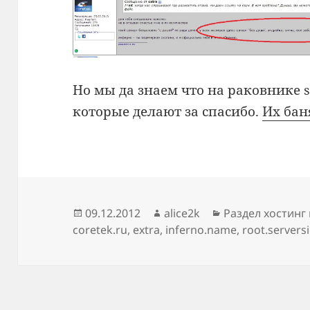
Но мы да знаем что на раковнике 
которые делают за спасибо.
Их бан
Опубликовано
Автор
Рубрики
09.12.2012
alice2k
Раздел хостинг
coretek.ru
,
extra
,
inferno.name
,
root.servers