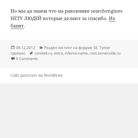
Но мы да знаем что на раковнике searchengines
НЕТУ ЛЮДЕЙ которые делают за спасибо.
Их
банят
.
Опубликовано
Рубрики
09.12.2012
Раздел хостинг на форуме SE
,
Тупое
Метки
трололо
coretek.ru
,
extra
,
inferno.name
,
root.serverside.ru
0 Comments
Сайт работает на WordPress